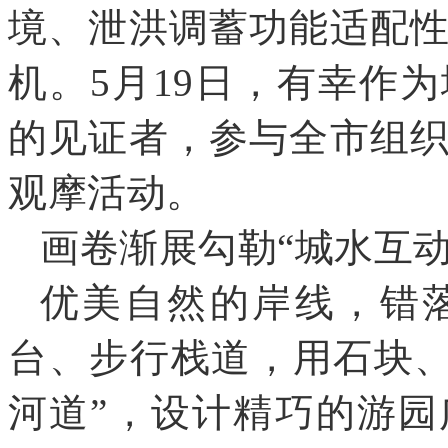
境、泄洪调蓄功能适配
机
。
5月19日
，
有幸作为
的见证者
，
参与全市组
观摩活动
。
画卷渐展勾勒
“城水互
优美自然的岸线
，
错
台、步行栈道
，
用石块
河道”
，
设计精巧的游园