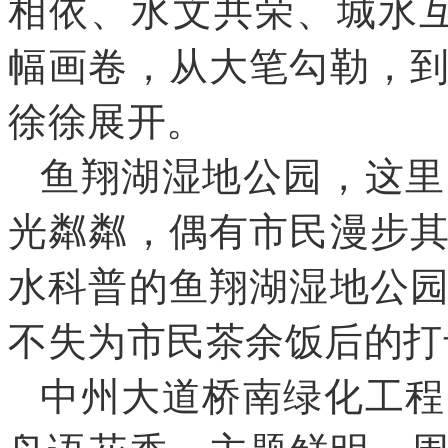
相依、水文共荣、城水
幅画卷
，
从大笔勾勒
，
徐徐展开
。
鱼翔湖湿地公园
，
这里
光粼粼
，
偶有市民漫步
水科普的鱼翔湖湿地公
不失为市民茶余饭后的打
中州大道桥南绿化工程