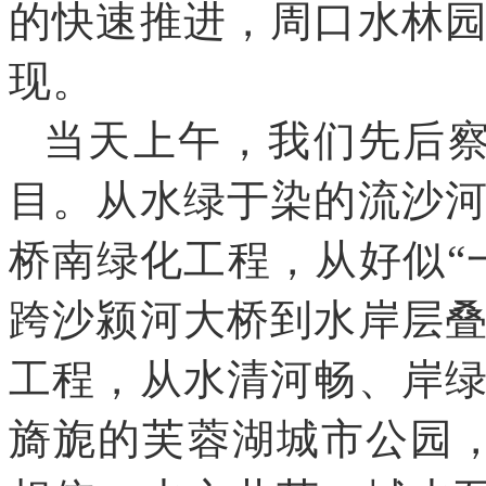
的快速推进
，
周口水林
现
。
当天上午
，
我们先后
目
。
从水绿于染的流沙
桥南绿化工程
，
从好似“
跨沙颍河大桥到水岸层
工程
，
从水清河畅、岸
旖旎的芙蓉湖城市公园