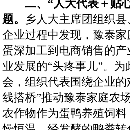
二、“人大代表＋贴心
题
。
乡人大主席团组织县
企业过程中发现
，
豫泰家
蛋深加工到电商销售的产
业发展的“头疼事儿”
。
为
会
，
组织代表围绕企业的
线搭桥”推动豫泰家庭农
农作物作为蛋鸭养殖饲料
燥恒温
，
经发酵的鸭粪转