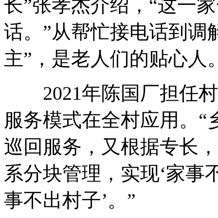
长”张孝杰介绍
，
“这一
话
。
”从帮忙接电话到调
主”
，
是老人们的贴心人
2021年陈国厂担任村
服务模式在全村应用
。
“
巡回服务
，
又根据专长
，
系分块管理
，
实现‘家事
事不出村子’
。
”