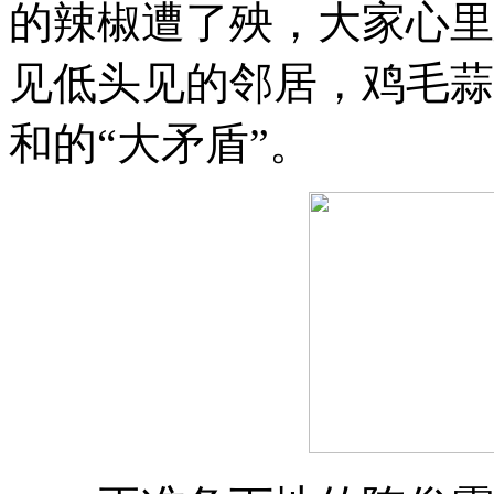
的辣椒遭了殃
，
大家心里
见低头见的邻居
，
鸡毛蒜
和的“大矛盾”
。