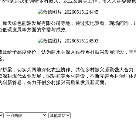
书带队到我市调研乡村振兴、农业发展等工作
，
市人大常委会党
豫天绿色能源发展有限公司等地
，
通过实地察看、现场问询
，
色低碳发展等方面的举措与成效
。
成效给予高度评价
，
认为商水县深入践行乡村振兴发展理念
，
牢
鉴
。
好桥梁
，
切实为两地深化农业协作、共促乡村振兴凝聚强大合力
续深耕现代农业发展
，
深耕和美乡村建设
，
不断完善乡村治理体
的崭新答卷
，
奋力开创乡村振兴高质量发展新局面
。