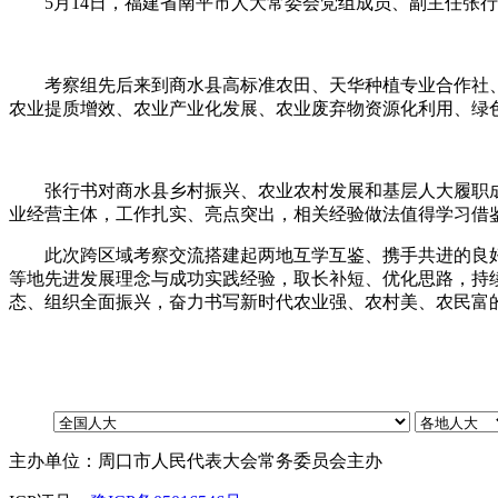
5月14日
，
福建省南平市人大常委会党组成员、副主任张行
考察组先后来到商水县高标准农田、天华种植专业合作社、
农业提质增效、农业产业化发展、农业废弃物资源化利用、绿
张行书对商水县乡村振兴、农业农村发展和基层人大履职
业经营主体
，
工作扎实、亮点突出
，
相关经验做法值得学习借
此次跨区域考察交流搭建起两地互学互鉴、携手共进的良
等地先进发展理念与成功实践经验
，
取长补短、优化思路
，
持
态、组织全面振兴
，
奋力书写新时代农业强、农村美、农民富
主办单位：周口市人民代表大会常务委员会主办