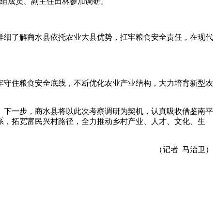
组成员、副主任田林参加调研
。
详细了解商水县依托农业大县优势
，
扛牢粮食安全责任
，
在现代
牢守住粮食安全底线
，
不断优化农业产业结构
，
大力培育新型农
。
下一步
，
商水县将以此次考察调研为契机
，
认真吸收借鉴南平
系
，
拓宽富民兴村路径
，
全力推动乡村产业、人才、文化、生
（记者 马治卫）