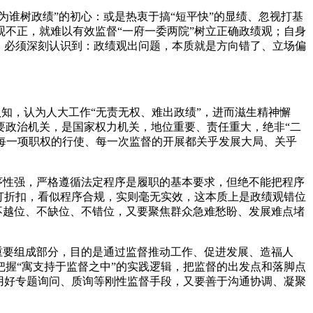
为谁树政绩”的初心：或是热衷于搞“短平快”的显绩、忽视打基
观不正
，
就难以有效监督“一府一委两院”树立正确政绩观
；
自身
，
必须深刻认识到：政绩观出问题
，
本质就是方向错了、立场偏
认知
，
认为人大工作“无责无权、难出政绩”
，
进而滋生精神懈
要政治机关
，
是国家权力机关
，
地位重要、责任重大
，
绝非“二
每一项职权的行使、每一次监督的开展都关乎发展大局、关乎
序性强
，
严格遵循法定程序是履职的基本要求
，
但绝不能把程序
打折扣
，
看似程序合规
，
实则毫无实效
，
这本质上是政绩观错位
不越位、不缺位、不错位
，
又要聚焦群众急难愁盼、发展难点堵
重要组成部分
，
目的是通过监督推动工作、促进发展、造福人
把握“寓支持于监督之中”的实践逻辑
，
把监督的出发点和落脚点
用好专题询问、质询等刚性监督手段
，
又要善于沟通协调、凝聚