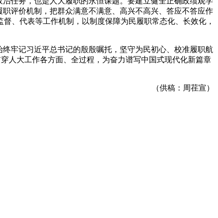
政治任务
，
也是人大履职的永恒课题
。
要建立健全正确政绩观学
履职评价机制
，
把群众满意不满意、高兴不高兴、答应不答应作
监督、代表等工作机制
，
以制度保障为民履职常态化、长效化
，
始终牢记习近平总书记的殷殷嘱托
，
坚守为民初心、校准履职航
贯穿人大工作各方面、全过程
，
为奋力谱写中国式现代化新篇章
（供稿：周荏宣）