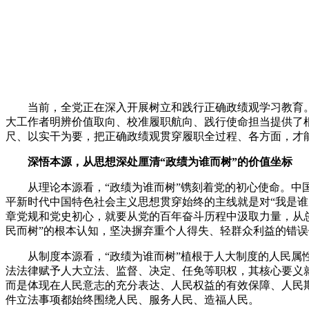
当前
，
全党正在深入开展树立和践行正确政绩观学习教育
大工作者明辨价值取向、校准履职航向、践行使命担当提供了
尺、以实干为要
，
把正确政绩观贯穿履职全过程、各方面
，
才
深悟本源
，
从思想深处厘清“政绩为谁而树”的价值坐标
从理论本源看
，
“政绩为谁而树”镌刻着党的初心使命
。
中
平新时代中国特色社会主义思想贯穿始终的主线就是对“我是谁
章党规和党史初心
，
就要从党的百年奋斗历程中汲取力量
，
从
民而树”的根本认知
，
坚决摒弃重个人得失、轻群众利益的错误
从制度本源看
，
“政绩为谁而树”植根于人大制度的人民属
法法律赋予人大立法、监督、决定、任免等职权
，
其核心要义
而是体现在人民意志的充分表达、人民权益的有效保障、人民
件立法事项都始终围绕人民、服务人民、造福人民
。