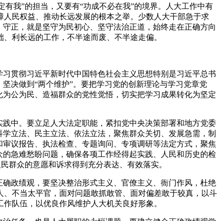
定有我”的担当
，
又要有“功成不必在我”的境界
。
人大工作中有
障人民权益、推动长远发展的根本之举
。
少数人大干部急于求
：守正
，
就是坚守为民初心、坚守法治正道
，
始终走在正确方向
础、利长远的工作
，
不半途而废、不半途走偏
。
学习贯彻习近平新时代中国特色社会主义思想特别是习近平总书
，
坚决做到“两个维护”
。
要把学习党的创新理论与学习党章党
化为公为民、造福群众的党性觉悟
，
切实把学习成果转化为坚定
实践中
。
要立足人大法定职能
，
紧扣党中央决策部署和地方党委
科学立法、民主立法、依法立法
，
聚焦群众关切、发展急需
，
制
和审议报告、执法检查、专题询问、专项调研等法定方式
，
聚焦
众的急难愁盼问题
，
确保各项工作经得起实践、人民和历史的检
人民群众的意愿和诉求得到充分表达、有效落实
。
正确政绩观
，
要坚决整治形式主义、官僚主义、衙门作风
，
杜绝
人、不当太平官
，
面对问题敢抓敢管、面对偏差敢于较真
，
以斗
工作队伍
，
以优良作风维护人大机关良好形象
。