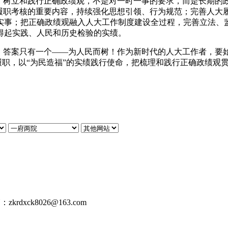
。
树立和践行正确政绩观
，
不是对一时一事的要求
，
而是长期的
履职考核的重要内容
，
持续强化思想引领、行为规范
；
完善人大
实事
；
把正确政绩观融入人大工作制度建设全过程
，
完善立法、
得起实践、人民和历史检验的实绩
。
，
答案只有一个——为人民而树！作为新时代的人大工作者
，
要
履职
，
以“为民造福”的实绩践行使命
，
把梳理和践行正确政绩观
dxck8026@163.com