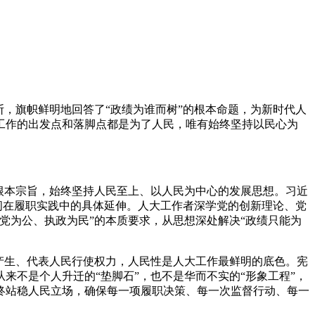
断
，
旗帜鲜明地回答了“政绩为谁而树”的根本命题
，
为新时代人
工作的出发点和落脚点都是为了人民
，
唯有始终坚持以民心为
根本宗旨
，
始终坚持人民至上、以人民为中心的发展思想
。
习近
问在履职实践中的具体延伸
。
人大工作者深学党的创新理论、党
立党为公、执政为民”的本质要求
，
从思想深处解决“政绩只能为
产生、代表人民行使权力
，
人民性是人大工作最鲜明的底色
。
宪
从来不是个人升迁的“垫脚石”
，
也不是华而不实的“形象工程”
，
终站稳人民立场
，
确保每一项履职决策、每一次监督行动、每一