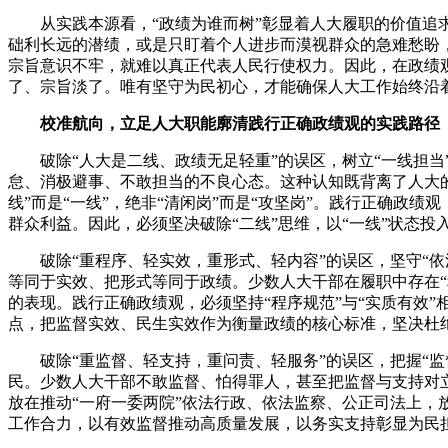
从实践本源看
，
“政绩为谁而树”彰显着人大履职的价值追
础利长远的潜绩
，
或是只盯着个人进步而漠视群众的急难愁盼
宗旨意识不牢
，
就难以真正代表人民行使权力
。
因此
，
在政绩
了、宗旨淡了
。
唯有坚守为民初心
，
才能确保人大工作始终沿
校准航向
，
立足人大职能廓清践行正确政绩观的实践路径
破除“人大是二线、政绩无足轻重”的误区
，
树立“一线担当
怠、消极避事、不敢担当的不良心态
。
这种认知既背离了人大
线”而是“一线”
，
绝非“清闲岗”而是“攻坚岗”
。
践行正确政绩观
群众利益
。
因此
，
必须坚决破除“二线”思维
，
以“一线”状态投
破除“重程序、轻实效
，
重形式、轻内容”的误区
，
坚守“
等同于实效、把形式等同于政绩
。
少数人大干部在履职中存在“
的表现
。
践行正确政绩观
，
必须坚持“程序规范”与“实质有效”
点
，
把监督实效、民生实效作为衡量政绩的核心标准
，
坚决杜绝
破除“重监督、轻支持
，
重问责、轻服务”的误区
，
把握“
民
。
少数人大干部不敢监督、怕得罪人
，
甚至把监督与支持对
放在推动“一府一委两院”依法行政、依法监察、公正司法上
，
工作合力
，
以有效监督推动高质量发展
，
以务实支持彰显为民