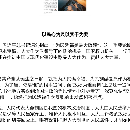
以民心为尺以实干为要
。
习近平总书记深刻指出：“为民造福是最大政绩”
。
这一重要论
根本遵循
。
人大作为党领导下的政治机关、国家权力机关
，
一切
能在推进中国式现代化建设中彰显人大作为、贡献人大力量
。
国共产党从诞生之日起
，
就把为人民谋幸福、为民族谋复兴作为
、为了谁、依靠谁”的根本追问
，
而“政绩为谁而树”正是这一追
总书记地方实践到治国理政的为民情怀中对标看齐
，
深刻领悟“
倾向
，
始终把为民造福作为履职的出发点和落脚点
。
性
。
人民代表大会制度是我国的根本政治制度
，
人大由人民选举
就是保障人民当家作主、维护人民根本利益
。
人大工作者的政绩
期盼的切实回应上
。
唯有深刻把握人大制度的人民属性
，
才能始