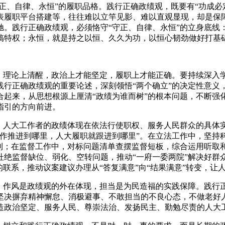
守正、自律、永恒”的履职品格
。
践行正确政绩观
，
既要有“功成必
表履职平台搭建等
，
往往难以立竿见影、难以直观显现
，
却是保
驰
。
践行正确政绩观
，
必须恪守“守正、自律、永恒”的立身底线
搞特权
；
永恒
，
就是持之以恒、久久为功
，
以恒心韧劲做好打基
。
理论上清醒
，
政治上才能坚定
，
履职上才能正确
。
要持续深入
践行正确政绩观的重要论述
，
深刻领悟“两个确立”的决定性意义
合起来
，
从思想根源上厘清“政绩为谁而树”的根本问题
，
不断强
指引的方向前进
。
。
人大工作者的政绩体现在依法行使职权、服务人民群众的具体
工作推进到哪里
，
人大履职就跟进到哪里”
。
在立法工作中
，
坚持
利
；
在监督工作中
，
对标问题清单查摆监督短板
，
综合运用听取
杜绝监督缺位、弱化、空转问题
，
推动“一府一委两院”解决好群
的联系
，
推动议案建议办理从“答复满意”向“结果满意”转变
，
让
。
作风是政绩观的外在体现
，
担当是为民造福的实践保障
。
践行
坚决摒弃精神懈怠、消极避事、不敢担当的不良心态
，
不做老好
造政治坚定、服务人民、尊崇法治、发扬民主、勤勉尽责的人大