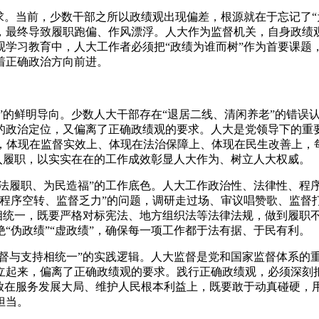
求
。
当前
，
少数干部之所以政绩观出现偏差
，
根源就在于忘记了“
，
最终导致履职跑偏、作风漂浮
。
人大作为监督机关
，
自身政绩
观学习教育中
，
人大工作者必须把“政绩为谁而树”作为首要课题
着正确政治方向前进
。
”的鲜明导向
。
少数人大干部存在“退居二线、清闲养老”的错误
的政治定位
，
又偏离了正确政绩观的要求
。
人大是党领导下的重
，
体现在监督实效上、体现在法治保障上、体现在民生改善上
，
入履职
，
以实实在在的工作成效彰显人大作为、树立人大权威
。
依法履职、为民造福”的工作底色
。
人大工作政治性、法律性、程
程序空转、监督乏力”的问题
，
调研走过场、审议唱赞歌、监督
相统一
，
既要严格对标宪法、地方组织法等法律法规
，
做到履职
“伪政绩”“虚政绩”
，
确保每一项工作都于法有据、于民有利
。
监督与支持相统一”的实践逻辑
。
人大监督是党和国家监督体系的
立起来
，
偏离了正确政绩观的要求
。
践行正确政绩观
，
必须深刻
放在服务发展大局、维护人民根本利益上
，
既要敢于动真碰硬
，
担当
。