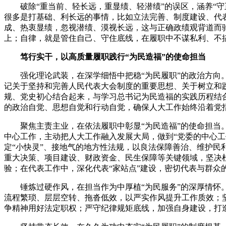
破除“重当前、轻长远
，
重显绩、轻潜绩”的误区
，
涵养“
很多是打基础、利长远的事情
，
比如立法完善、制度建设、代
成、热衷显绩
，
忽视潜绩、漠视长远
，
这与正确政绩观背道而
上
；
自律
，
就是管住自己、守住底线
，
在履职中不谋私利、不
笃行实干
，
以高质量履职践行“为民造福”的使命担当
强化理论武装
，
在深学细悟中把稳“为民履职”的政治方向
记关于坚持和完善人民代表大会制度的重要思想、关于树立和
规、党史初心结合起来
，
与学习总书记为民造福的实践历程结
的政治自觉、思想自觉和行动自觉
，
确保人大工作始终沿着党
聚焦主责主业
，
在依法履职中彰显“为民造福”的使命担当
中心工作
，
主动把人大工作融入发展大局
，
做到“党委的中心
定“小快灵”、接地气的地方性法规
，
以良法保障善治、维护民
重大决策、项目建设、财政资金、民生保障等关键领域
，
坚决
验
；
在代表工作中
，
深化代表“家站点”建设
，
密切代表与群众
锤炼过硬作风
，
在担当作为中厚植“为民服务”的深厚情怀
流程繁琐、层层空转、拖沓低效
，
以严实作风提升工作质效
；
争精神用好法定职权
；
严守纪律规矩底线
，
加强自身建设
，
打