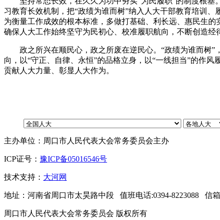
坚持常态长效
，
在久久为功中夯实“为民履职”的制度根基
习教育长效机制
，
把“政绩为谁而树”纳入人大干部教育培训、
为衡量工作成效的根本标准
，
多做打基础、利长远、惠民生的
确保人大工作始终坚守为民初心、校准履职航向
，
不断创造经
政之所兴在顺民心
，
政之所废在逆民心
。
“政绩为谁而树”
向
，
以“守正、自律、永恒”的品格立身
，
以“一线担当”的作风
贡献人大力量、彰显人大作为
。
主办单位：周口市人民代表大会常务委员会主办
ICP证号：
豫ICP备05016546号
技术支持：
大河网
地址：河南省周口市太昊路中段 值班电话:0394-8223088 信箱：zkr
周口市人民代表大会常务委员会 版权所有