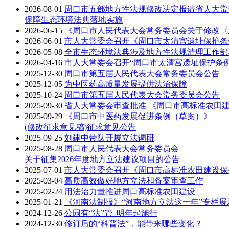
2026-08-01
周口市五部地方性法规修改决定报请省人大常
保障生态环境法典落地实施
2026-06-15
《周口市人民代表大会常务委员会关于修改〈
2026-06-01
市人大常委会召开《周口市太清宫遗址保护条
2026-05-08
全市生态环境法典涉及地方性法规清理工作部
2026-04-16
市人大常委会召开“周口市太清宫遗址保护条
2025-12-30
周口市第五届人民代表大会常务委员会公告
2025-12-05
为中医药高质量发展提供法治保障
2025-10-24
周口市第五届人民代表大会常务委员会公告
2025-09-30
省人大常委会审查批准 《周口市高标准农田
2025-09-29
《周口市中医药发展促进条例（草案）》
(修改征求意见稿)征求意见公告
2025-09-25
刘建中带队开展立法调研
2025-08-28
周口市人民代表大会常务委员会
关于征集2026年度地方立法建议项目的公告
2025-07-01
市人大常委会召开《周口市高标准农田建设保
2025-03-04
高质高效做好地方立法和备案审查工作
2025-02-24
用法治力量推进周口高标准农田建设
2025-01-21
《河南法制报》“河南地方立法这一年”专栏
2024-12-26
公园有“法”管 明年起施行
2024-12-30
修订后的“科普法”，能带来哪些变化？