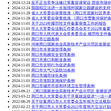
2024-12-24
反不正当竞争法修订草案提请审议 营造市场
2024-12-24
我国拟立法进一步加强对国家公园建设的支持
2024-11-28
省人大常委会审查批准《周口市居家社区养老
2024-11-28
省人大常委会审查批准 《周口市贾鲁河保护
2024-11-01
关于2023年规范性文件备案审查工作的报告
2024-11-01
市人大常委会法制工作委员会关于2022年备
2024-11-01
周口市人民代表大会常务委员会 规范性文件
2024-11-01
周口市公园条例
2024-11-01
河南周口国家农业高新技术产业示范区发展促
2024-11-01
周口市水资源管理条例
2024-11-01
周口市电梯安全管理条例
2024-11-01
周口市港口和航道条例
2024-11-01
周口市文明行为促进条例
2024-11-01
周口市大气污染防治条例
2024-11-01
周口市城市绿化条例
2024-11-01
周口市淮阳龙湖保护条例
2024-11-01
周口市城市市容和环境卫生管理条例
2023-09-21
《周口国家农业高新技术产业示范区 发展促进
2023-03-22
周口市人大常委会关于开展就业促进“一法一
2022-08-29
关于征集周口市人大常委会五年地方立法规划（20
2022-02-22
关于周口市人大常委会2021年度地方立法计